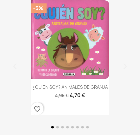
-5%
¿QUIEN SOY? ANIMALES DE GRANJA
4,70 €
4,95 €
favorite_border