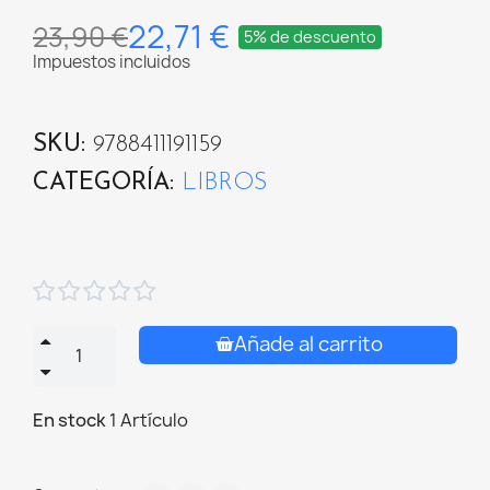
22,71 €
23,90 €
5% de descuento
Impuestos incluidos
SKU
9788411191159
CATEGORÍA
LIBROS





Añade al carrito
En stock
1 Artículo