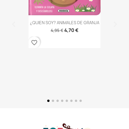
¿QUIEN SOY? ANIMALES DE GRANJA
4,70 €
4,95 €
favorite_border