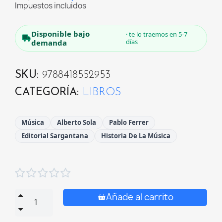
Impuestos incluidos
Disponible bajo
· te lo traemos en 5-7
días
demanda
SKU
9788418552953
CATEGORÍA
LIBROS
Música
Alberto Sola
Pablo Ferrer
Editorial Sargantana
Historia De La Música





Añade al carrito