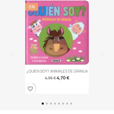
-5%
¿QUIEN SOY? ANIMALES DE GRANJA
4,70 €
4,95 €
favorite_border