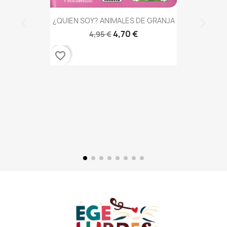
¿QUIEN SOY? ANIMALES DE GRANJA
4,70 €
4,95 €
favorite_border