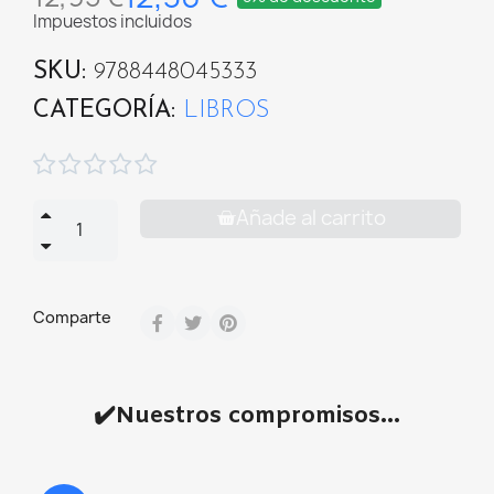
Impuestos incluidos
SKU
9788448045333
CATEGORÍA
LIBROS





Añade al carrito
Comparte
✔️Nuestros compromisos...