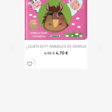
¿QUIEN SOY? ANIMALES DE GRANJA
4,70 €
4,95 €
favorite_border