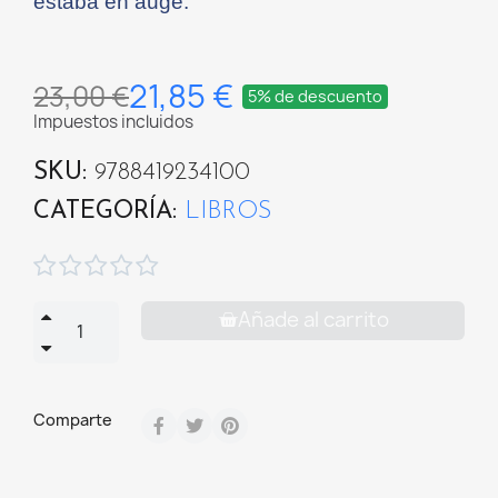
estaba en auge.
21,85 €
23,00 €
5% de descuento
Impuestos incluidos
SKU
9788419234100
CATEGORÍA
LIBROS





Añade al carrito
Comparte