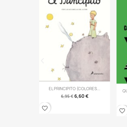
Vista rápida

EL PRINCIPITO (COLORES...
QU
6,60 €
6,95 €
 rápida
AN ILICH De...
6,18 €
favorite_border
favorite_border