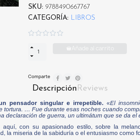
SKU
9788490667767
CATEGORÍA
LIBROS





Añade al carrito
Comparte
Descripción
Reviews
 pensador singular e irrepetible.
«
El insomni
 de tortura. … Fue durante esas noches cuando compren
una declaración de guerra, un ultimátum que se da el 
a aquí, con su apasionado estilo, sobre la melanco
idad, la miseria de la sabiduría o el entusiasmo como 