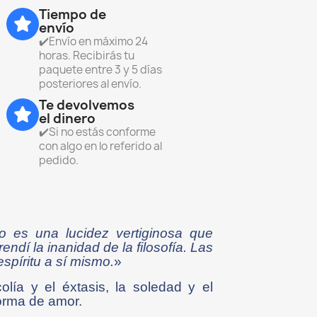
Tiempo de
envío
✔️Envío en máximo 24
horas. Recibirás tu
paquete entre 3 y 5 días
posteriores al envío.
Te devolvemos
el dinero
✔️Si no estás conforme
con algo en lo referido al
pedido.
o es una lucidez vertiginosa que
dí la inanidad de la filosofía. Las
espíritu a sí mismo.
»
lía y el éxtasis, la soledad y el
forma de amor.