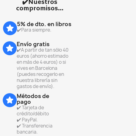
✔️Nuestros
compromisos...
5% de dto. en libros
✔️Para siempre.
Envío gratis
✔️A partir de tan sólo 40
euros (ahorro estimado
en más de 4 euros) o si
vives en Barcelona
(puedes recogerlo en
nuestra librería sin
gastos de envío).
Métodos de
pago
✔️ Tarjeta de
crédito/débito
✔️ PayPal.
✔️ Transferencia
bancaria.