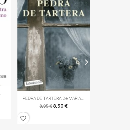
Vis

LA CAMARERA
8,95 
favorite_border
.
Vista rápida

PEDRA DE TARTERA De MARIA...
8,50 €
8,95 €
favorite_border