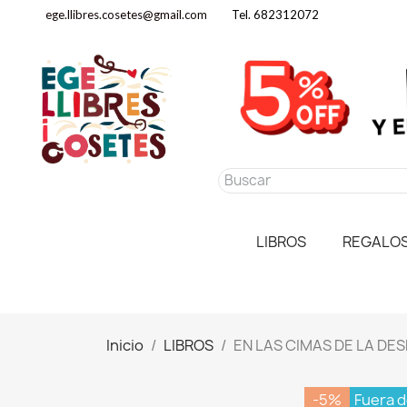
ege.llibres.cosetes@gmail.com
Tel. 682312072
LIBROS
REGALO
Inicio
LIBROS
EN LAS CIMAS DE LA DE
-5%
Fuera d