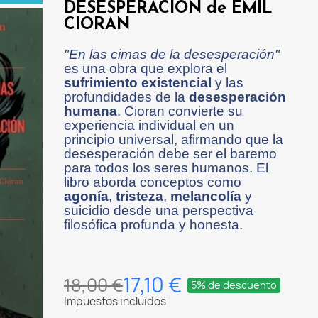
DESESPERACION de EMIL
CIORAN
"En las cimas de la desesperación"
es una obra que explora el
sufrimiento existencial
y las
profundidades de la
desesperación
humana
. Cioran convierte su
experiencia individual en un
principio universal, afirmando que la
desesperación debe ser el baremo
para todos los seres humanos. El
libro aborda conceptos como
agonía
,
tristeza
,
melancolía
y
suicidio desde una perspectiva
filosófica profunda y honesta.
17,10 €
18,00 €
5% de descuento
Impuestos incluidos