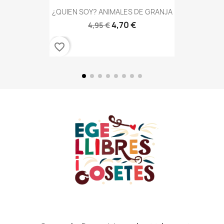
¿QUIEN SOY? ANIMALES DE GRANJA
4,70 €
4,95 €
favorite_border