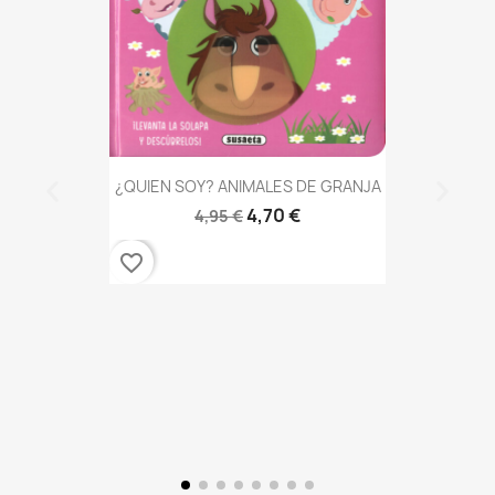
¿QUIEN SOY? ANIMALES DE GRANJA
4,70 €
4,95 €
favorite_border