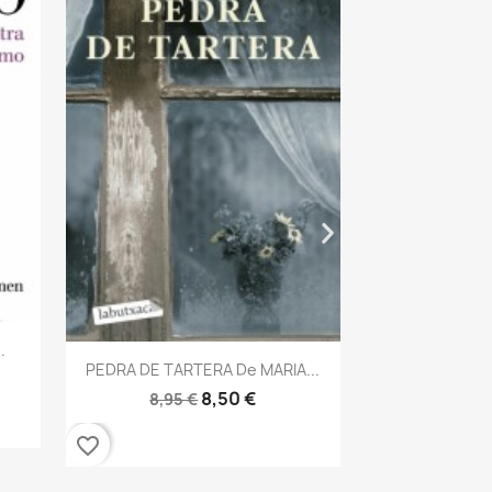
Vis

LA CAMARERA
8,95 
favorite_border
.
Vista rápida

PEDRA DE TARTERA De MARIA...
8,50 €
8,95 €
favorite_border