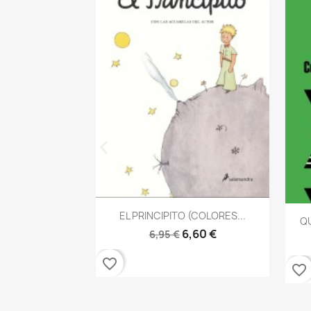
Vista rápida

EL PRINCIPITO (COLORES...
QU
6,60 €
6,95 €
 rápida
AN ILICH De...
6,18 €
favorite_border
favorite_border