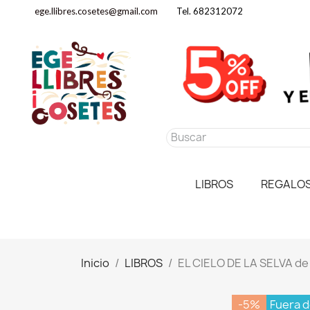
ege.llibres.cosetes@gmail.com
Tel. 682312072
LIBROS
REGALO
Inicio
LIBROS
EL CIELO DE LA SELVA d
-5%
Fuera d