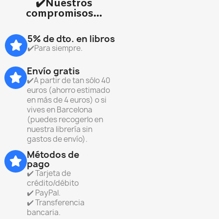
✔️Nuestros
compromisos...
5% de dto. en libros
✔️Para siempre.
Envío gratis
✔️A partir de tan sólo 40
euros (ahorro estimado
en más de 4 euros) o si
vives en Barcelona
(puedes recogerlo en
nuestra librería sin
gastos de envío).
Métodos de
pago
✔️ Tarjeta de
crédito/débito
✔️ PayPal.
✔️ Transferencia
bancaria.