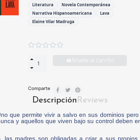
Literatura
Novela Contemporánea
Narrativa Hispanoamericana
Lava
Elaine Vilar Madruga





Añade al carrito
Comparte
Descripción
Reviews
no que permite vivir a salvo en sus dominios pero 
unca y aquellos que viven bajo su control deben en
o, las madres son obligadas a criar a sus propios 