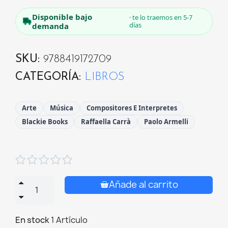
Disponible bajo
· te lo traemos en 5-7
días
demanda
SKU
9788419172709
CATEGORÍA
LIBROS
Arte
Música
Compositores E Interpretes
Blackie Books
Raffaella Carrà
Paolo Armelli





Añade al carrito
En stock
1 Artículo