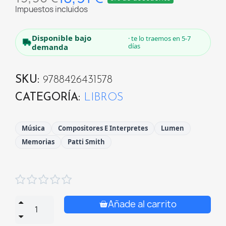
Impuestos incluidos
Disponible bajo
· te lo traemos en 5-7
días
demanda
SKU
9788426431578
CATEGORÍA
LIBROS
Música
Compositores E Interpretes
Lumen
Memorias
Patti Smith





Añade al carrito