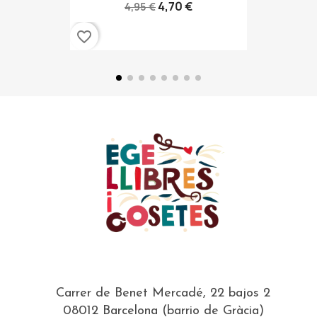
4,70 €
4,95 €
favorite_border
Carrer de Benet Mercadé, 22 bajos 2
08012 Barcelona (barrio de Gràcia)