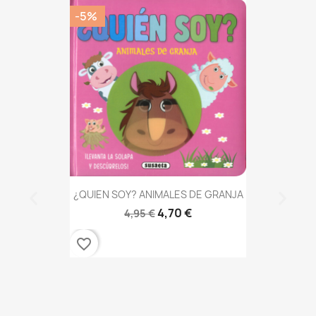
-5%
¿QUIEN SOY? ANIMALES DE GRANJA
4,70 €
4,95 €
favorite_border