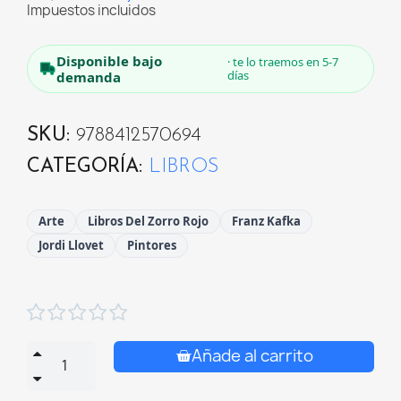
Impuestos incluidos
Disponible bajo
· te lo traemos en 5-7
días
demanda
SKU
9788412570694
CATEGORÍA
LIBROS
Arte
Libros Del Zorro Rojo
Franz Kafka
Jordi Llovet
Pintores





Añade al carrito