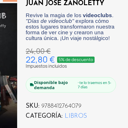
JUAN JOSÉ ZANOLETTY
Revive la magia de los
videoclubs
.
"Días de videoclub"
explora cómo
estos lugares transformaron nuestra
forma de ver cine y crearon una
cultura única. ¡Un viaje nostálgico!
24,00 €
22,80 €
5% de descuento
Impuestos incluidos
Disponible bajo
· te lo traemos en 5-
7 días
demanda
SKU
9788412764079
CATEGORÍA
LIBROS