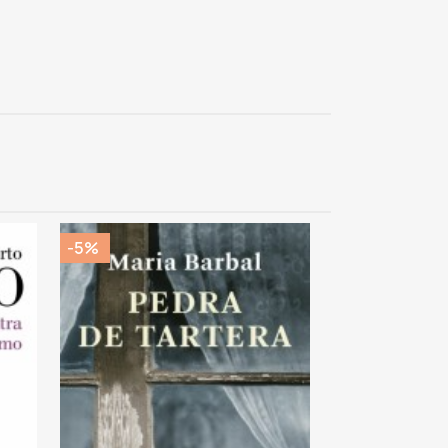
-5%
-5%