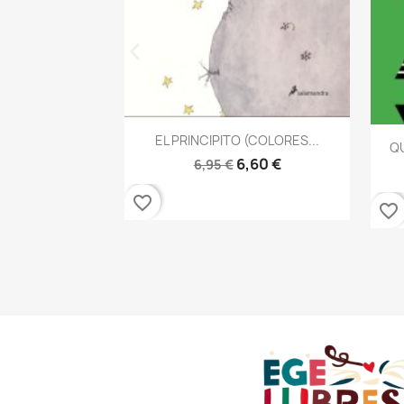
Vista rápida

EL PRINCIPITO (COLORES...
QU
6,60 €
6,95 €
 rápida
AN ILICH De...
6,18 €
favorite_border
favorite_border