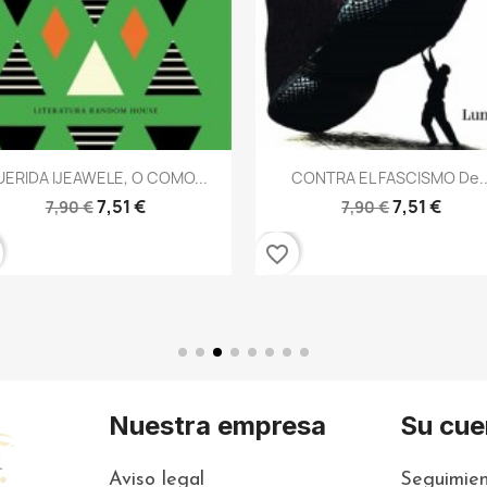
Vista rápida
Vista rápida


ERIDA IJEAWELE, O COMO...
CONTRA EL FASCISMO De..
7,51 €
7,51 €
7,90 €
7,90 €
favorite_border
Nuestra empresa
Su cue
Aviso legal
Seguimien