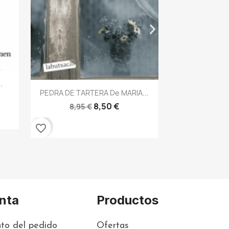
Vis

LA CAMARERA
8,95 
favorite_border
.
Vista rápida

PEDRA DE TARTERA De MARIA...
8,50 €
8,95 €
favorite_border
nta
Productos
to del pedido
Ofertas