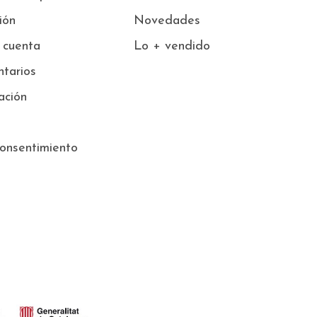
sión
Novedades
 cuenta
Lo + vendido
tarios
ación
onsentimiento