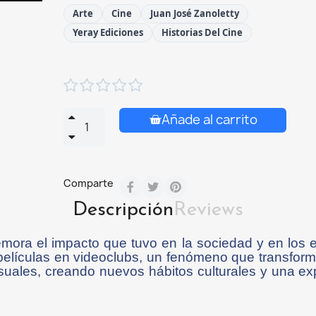
Arte
Cine
Juan José Zanoletty
Yeray Ediciones
Historias Del Cine





Añade al carrito
Comparte
Descripción
Reviews
mora el impacto que tuvo en la sociedad y en los 
 películas en videoclubs, un fenómeno que transfor
suales, creando nuevos hábitos culturales y una ex