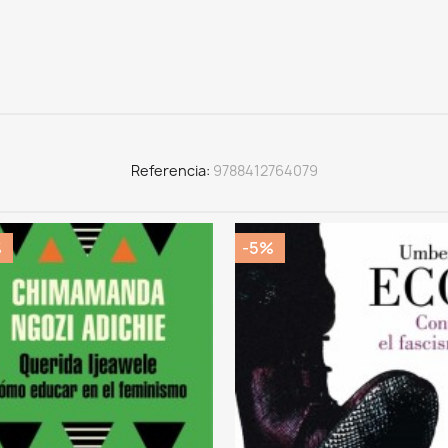
Referencia
9788412764079
%
-5%