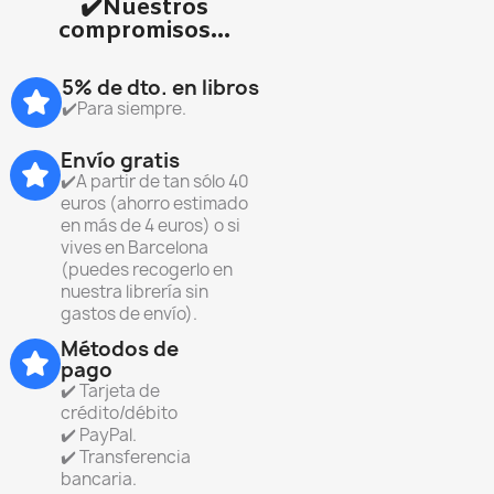
✔️Nuestros
compromisos...
5% de dto. en libros
✔️Para siempre.
Envío gratis
✔️A partir de tan sólo 40
euros (ahorro estimado
en más de 4 euros) o si
vives en Barcelona
(puedes recogerlo en
nuestra librería sin
gastos de envío).
Métodos de
pago
✔️ Tarjeta de
crédito/débito
✔️ PayPal.
✔️ Transferencia
bancaria.