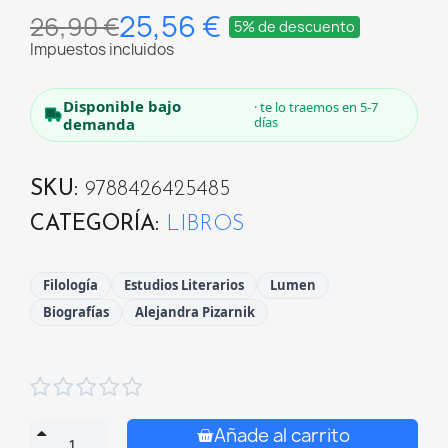
25,56 €
26,90 €
5% de descuento
Impuestos incluidos
Disponible bajo
· te lo traemos en 5-7
días
demanda
SKU
9788426425485
CATEGORÍA
LIBROS
Filología
Estudios Literarios
Lumen
Biografías
Alejandra Pizarnik





Añade al carrito