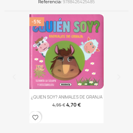
Referencia
9788426425485
-5%
¿QUIEN SOY? ANIMALES DE GRANJA
4,70 €
4,95 €
favorite_border