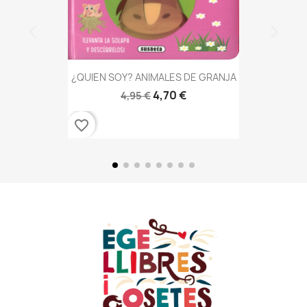
¿QUIEN SOY? ANIMALES DE GRANJA
4,70 €
4,95 €
favorite_border