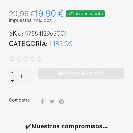
19,90 €
20,95 €
5% de descuento
Impuestos incluidos
SKU
9788412965001
CATEGORÍA
LIBROS





Añade al carrito
Comparte
✔️Nuestros compromisos...