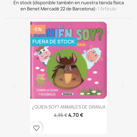
En stock (disponible también en nuestra tienda física
en Benet Mercadé 22 de Barcelona)
1 Artículo
-5%
FUERA DE STOCK
¿QUIEN SOY? ANIMALES DE GRANJA
4,70 €
4,95 €
favorite_border