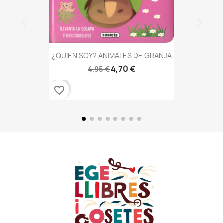
¿QUIEN SOY? ANIMALES DE GRANJA
4,70 €
4,95 €
favorite_border