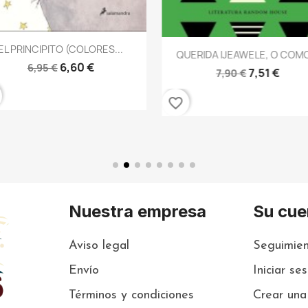
Vista rápida

EL PRINCIPITO (COLORES...
Vista rápida

QUERIDA IJEAWELE, O COMO
6,60 €
6,95 €
7,51 €
7,90 €
favorite_border
Nuestra empresa
Su cue
Aviso legal
Seguimien
Envío
Iniciar se
Términos y condiciones
Crear una