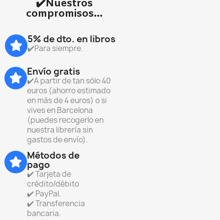
✔️Nuestros
compromisos...
5% de dto. en libros
✔️Para siempre.
Envío gratis
✔️A partir de tan sólo 40
euros (ahorro estimado
en más de 4 euros) o si
vives en Barcelona
(puedes recogerlo en
nuestra librería sin
gastos de envío).
Métodos de
pago
✔️ Tarjeta de
crédito/débito
✔️ PayPal.
✔️ Transferencia
bancaria.