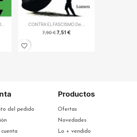
favorite_border
Vista rápida

...
CONTRA EL FASCISMO De...
7,51 €
7,90 €
favorite_border
nta
Productos
to del pedido
Ofertas
sión
Novedades
 cuenta
Lo + vendido