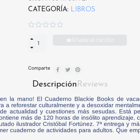
CATEGORÍA
LIBROS





Añade al carrito
Comparte
Descripción
Reviews
en la mano! El Cuaderno Blackie Books de vacac
 a reforestar culturalmente y a desoxidar mentalme
de actualidad y cuestiones más sesudas. Está pe
ontiene más de 120 horas de insólito aprendizaje, 
putado ilustrador Cristóbal Fortúnez. 7ª entrega y 
rimer cuaderno de actividades para adultos. Que em