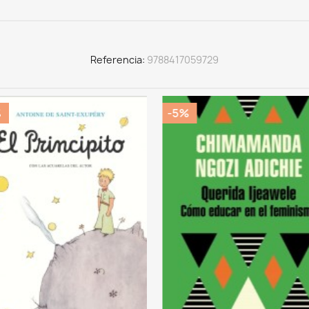
Referencia
9788417059729
%
-5%