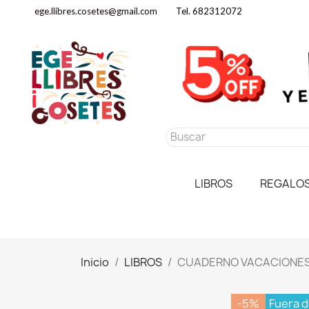
ege.llibres.cosetes@gmail.com
Tel. 682312072
LIBROS
REGALO
Inicio
LIBROS
CUADERNO VACACIONES P
-5%
Fuera d