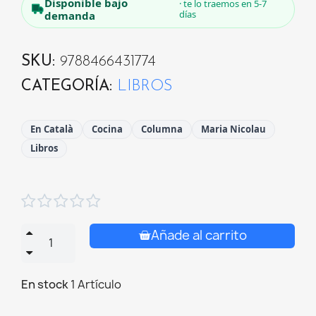
Disponible bajo
· te lo traemos en 5-7
días
demanda
SKU
9788466431774
CATEGORÍA
LIBROS
En Català
Cocina
Columna
Maria Nicolau
Libros





Añade al carrito
En stock
1 Artículo