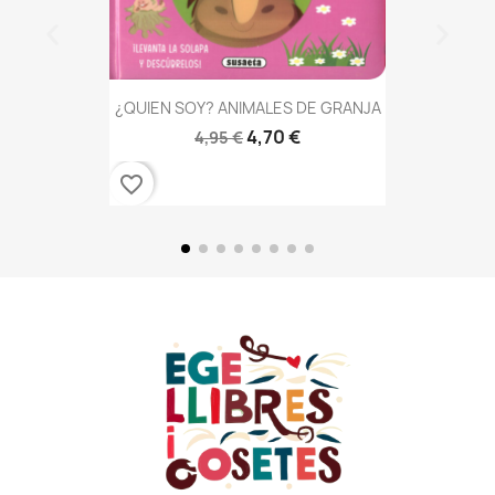
¿QUIEN SOY? ANIMALES DE GRANJA
4,70 €
4,95 €
favorite_border