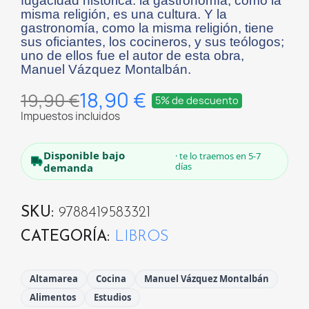
fugacidad histórica: la gastronomía, como la
misma religión, es una cultura. Y la
gastronomía, como la misma religión, tiene
sus oficiantes, los cocineros, y sus teólogos;
uno de ellos fue el autor de esta obra,
Manuel Vázquez Montalbán.
18,90 €
19,90 €
5% de descuento
Impuestos incluidos
Disponible bajo
· te lo traemos en 5-7
días
demanda
SKU
9788419583321
CATEGORÍA
LIBROS
Altamarea
Cocina
Manuel Vázquez Montalbán
Alimentos
Estudios