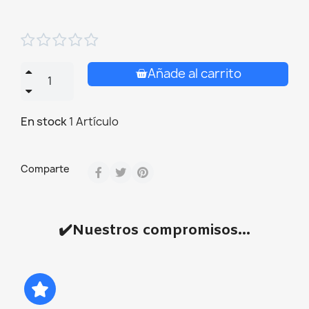





Añade al carrito
En stock
1 Artículo
Comparte
✔️Nuestros compromisos...