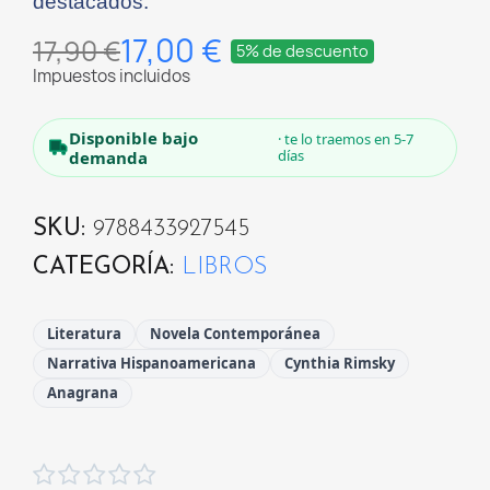
destacados.
17,00 €
17,90 €
5% de descuento
Impuestos incluidos
Disponible bajo
· te lo traemos en 5-7
días
demanda
SKU
9788433927545
CATEGORÍA
LIBROS
Literatura
Novela Contemporánea
Narrativa Hispanoamericana
Cynthia Rimsky
Anagrana




