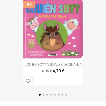
-5%
¿QUIEN SOY? ANIMALES DE GRANJA
4,70 €
4,95 €
favorite_border