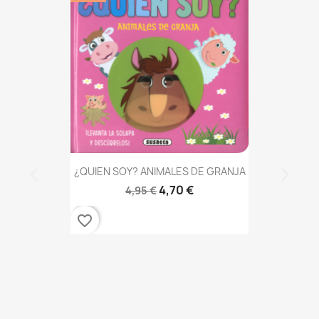
¿QUIEN SOY? ANIMALES DE GRANJA
4,70 €
4,95 €
favorite_border