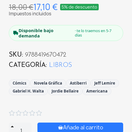
17,10 €
18,00 €
5% de descuento
Impuestos incluidos
Disponible bajo
· te lo traemos en 5-7
días
demanda
SKU
9788419670472
CATEGORÍA
LIBROS
Cómics
Novela Gráfica
Astiberri
Jeff Lemire
Gabriel H. Walta
Jordie Bellaire
Americana





Añade al carrito