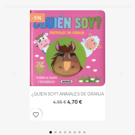
-5%
¿QUIEN SOY? ANIMALES DE GRANJA
4,70 €
4,95 €
favorite_border