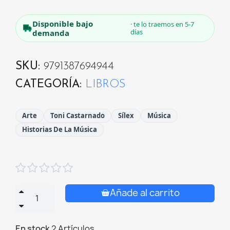
Disponible bajo
· te lo traemos en 5-7
días
demanda
SKU
9791387694944
CATEGORÍA
LIBROS
Arte
Toni Castarnado
Sílex
Música
Historias De La Música





Añade al carrito
En stock
2 Artículos