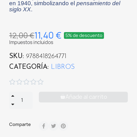
en 1940, simbolizando el
pensamiento del
siglo XX
.
11,40 €
12,00 €
5% de descuento
Impuestos incluidos
SKU
9788418264771
CATEGORÍA
LIBROS





Añade al carrito
Comparte