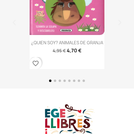
¿QUIEN SOY? ANIMALES DE GRANJA
4,70 €
4,95 €
favorite_border