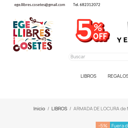
ege.llibres.cosetes@gmail.com
Tel. 682312072
LIBROS
REGALO
Inicio
LIBROS
ARMADA DE LOCURA de 
-5%
Fuera d