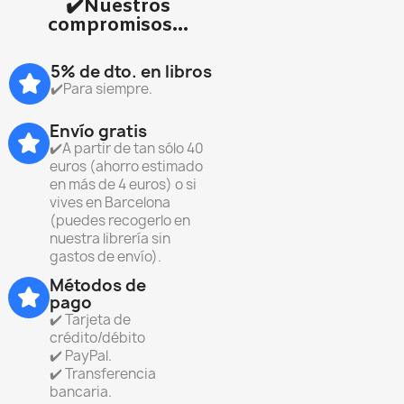
✔️Nuestros
compromisos...
5% de dto. en libros
✔️Para siempre.
Envío gratis
✔️A partir de tan sólo 40
euros (ahorro estimado
en más de 4 euros) o si
vives en Barcelona
(puedes recogerlo en
nuestra librería sin
gastos de envío).
Métodos de
pago
✔️ Tarjeta de
crédito/débito
✔️ PayPal.
✔️ Transferencia
bancaria.