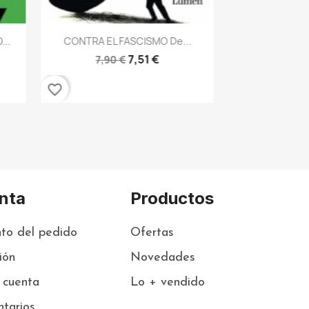
favorite_border
Vista rápida

...
CONTRA EL FASCISMO De...
7,51 €
7,90 €
favorite_border
nta
Productos
to del pedido
Ofertas
sión
Novedades
 cuenta
Lo + vendido
tarios