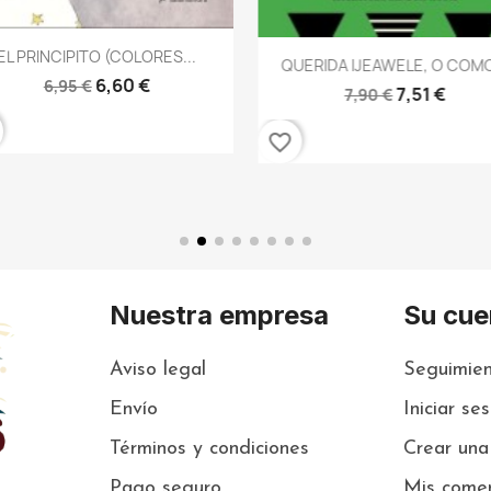
Vista rápida

EL PRINCIPITO (COLORES...
Vista rápida

QUERIDA IJEAWELE, O COMO
6,60 €
6,95 €
7,51 €
7,90 €
favorite_border
Nuestra empresa
Su cue
Aviso legal
Seguimien
Envío
Iniciar se
Términos y condiciones
Crear una
Pago seguro
Mis comen