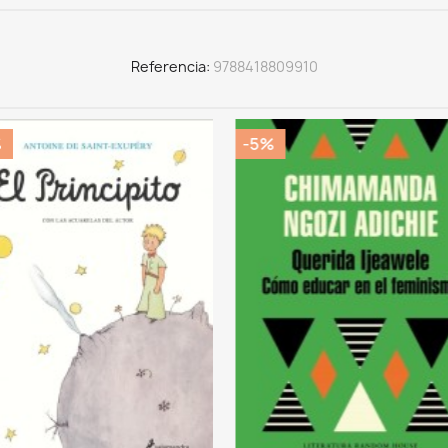
Referencia
9788418809910
%
-5%