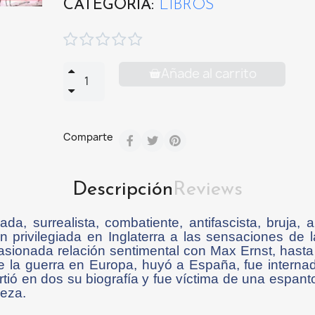
CATEGORÍA
LIBROS





Añade al carrito
Comparte
Descripción
Reviews
nada, surrealista, combatiente, antifascista, bruja,
 privilegiada en Inglaterra a las sensaciones de 
asionada relación sentimental con Max Ernst, hasta 
 de la guerra en Europa, huyó a España, fue intern
artió en dos su biografía y fue víctima de una espa
beza.