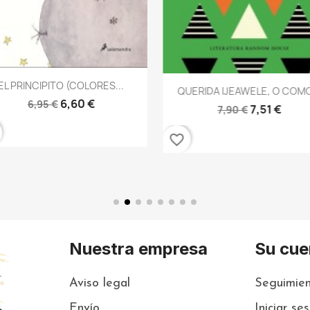
Vista rápida

EL PRINCIPITO (COLORES...
Vista rápida

QUERIDA IJEAWELE, O COMO
6,60 €
6,95 €
7,51 €
7,90 €
favorite_border
Nuestra empresa
Su cue
Aviso legal
Seguimien
Envío
Iniciar se