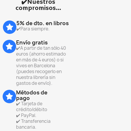
✔️Nuestros
compromisos...
5% de dto. en libros
✔️Para siempre.
Envío gratis
✔️A partir de tan sólo 40
euros (ahorro estimado
en más de 4 euros) o si
vives en Barcelona
(puedes recogerlo en
nuestra librería sin
gastos de envío).
Métodos de
pago
✔️ Tarjeta de
crédito/débito
✔️ PayPal.
✔️ Transferencia
bancaria.