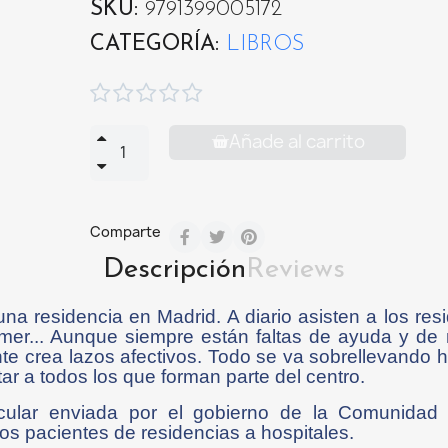
SKU
9791399005172
CATEGORÍA
LIBROS





Añade al carrito
Comparte
Descripción
Reviews
na residencia en Madrid. A diario asisten a los res
omer... Aunque siempre están faltas de ayuda y de
nte crea lazos afectivos. Todo se va sobrellevando
tar a todos los que forman parte del centro.
rcular enviada por el gobierno de la Comunidad
os pacientes de residencias a hospitales.