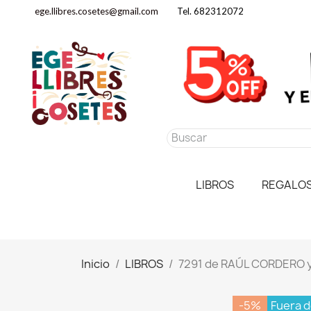
ege.llibres.cosetes@gmail.com
Tel. 682312072
LIBROS
REGALO
Inicio
LIBROS
7291 de RAÚL CORDERO 
-5%
Fuera d