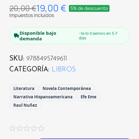
19,00 €
20,00 €
5% de descuento
Impuestos incluidos
Disponible bajo
· te lo traemos en 5-7
días
demanda
SKU
9788495749611
CATEGORÍA
LIBROS
Literatura
Novela Contemporánea
Narrativa Hispanoamericana
Efe Eme
Raul Nuñez




