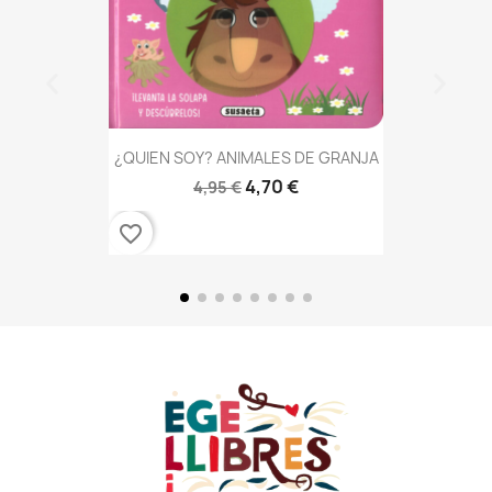
¿QUIEN SOY? ANIMALES DE GRANJA
4,70 €
4,95 €
favorite_border